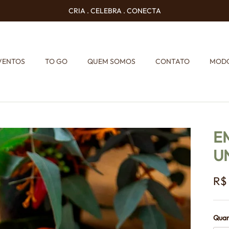
CRIA . CELEBRA . CONECTA
VENTOS
TO GO
QUEM SOMOS
CONTATO
MODO
E
U
R$
Quan