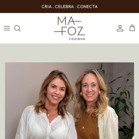
Ir para o conteúdo
CRIA . CELEBRA . CONECTA
Conta
Carr